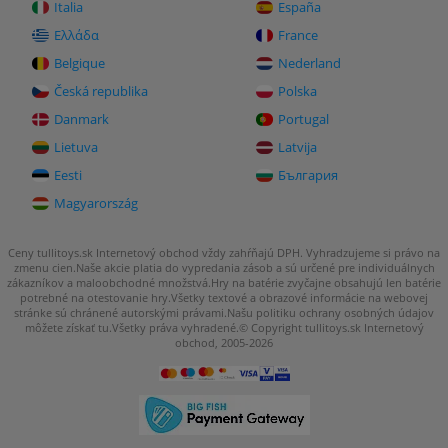
Italia
España
Ελλάδα
France
Belgique
Nederland
Česká republika
Polska
Danmark
Portugal
Lietuva
Latvija
Eesti
България
Magyarország
Ceny tullitoys.sk Internetový obchod vždy zahŕňajú DPH. Vyhradzujeme si právo na
zmenu cien.
Naše akcie platia do vypredania zásob a sú určené pre individuálnych
zákazníkov a maloobchodné množstvá.
Hry na batérie zvyčajne obsahujú len batérie
potrebné na otestovanie hry.
Všetky textové a obrazové informácie na webovej
stránke sú chránené autorskými právami.
Našu politiku ochrany osobných údajov
môžete
získať tu
.
Všetky práva vyhradené.© Copyright tullitoys.sk Internetový
obchod, 2005-2026