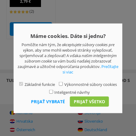
2,79 €
(2)
PRIDAŤ DO KOŠÍKA
Máme cookies. Dáte si jednu?
Pomôžte nám tým, že
akceptujete súbory cookies pre
výkon
, aby sme mohli webové stránky vylepšovať,
spríjemňovať a zlepšovať! A vďaka
našim inteligentným
1 strana
súborom cookie
sa vám budú naďalej zobrazovať
zaujímavé a užitočné odporúčania produktov.
Prečítajte
si viac
TULLITOYS.SK INTERNETOVÝ OBCHOD - ONLINE OBCHOD S
Základné funkcie
Výkonnostné súbory cookies
HRAČKAMI. NAKUPOVANIE JE DETSKÁ HRA!
Inteligentné návrhy
info@tullitoys.sk
PRIJAŤ VYBRATÉ
PRIJAŤ VŠETKO
România
Slovenija
Hrvatska
Slovensko
Österreich
Deutschland