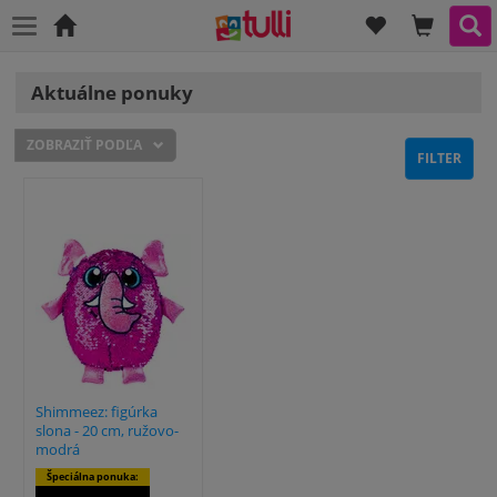
ZOZNAM ŽE
OBSAH 
VY
Domová
stránka
Aktuálne ponuky
ZOBRAZIŤ PODĽA
FILTER
Shimmeez: figúrka
slona - 20 cm, ružovo-
modrá
Špeciálna ponuka: